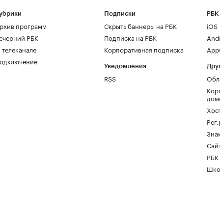
убрики
Подписки
РБК
рхив программ
Скрыть баннеры на РБК
iOS
ечерний РБК
Подписка на РБК
And
 телеканале
Корпоративная подписка
AppG
одключение
Уведомления
Дру
RSS
Обл
Кор
дом
Хос
Рег
Зна
Сайт
РБК
Шко