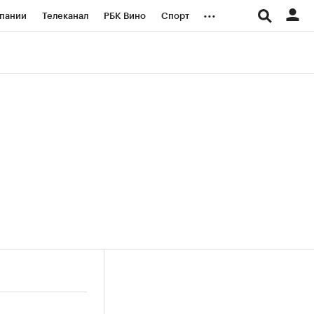
...
пании
Телеканал
РБК Вино
Спорт
ые проекты
Город
Стиль
Крипто
Спецпроекты СПб
логии и медиа
Финансы