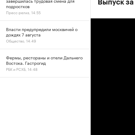
завершилась трудовая смена для
Выпуск за 
подростков
Пресс-релиз, 14:55
Власти предупредили москвичей о
дождях 7 августа
Общество, 14:49
Фермы, рестораны и отели Дальнего
Востока. Гастрогид
РБК и РСХБ, 14:48