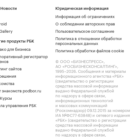
 Новости
Юридическая информация
Информация об ограничениях
roid
О соблюдении авторских прав
allery
Пользовательское соглашение
Политика в отношении обработки
гие продукты РБК
персональных данных
ако для бизнеса
Политика обработки файлов cookie
поративный регистратор
енов
© ООО «БИЗНЕСПРЕСС»,
АО «РОСБИЗНЕСКОНСАЛТИНГ»,
тинг сайтов
1995–2026
. Сообщения и материалы
.решения
информационного агентства «РБК»
(свидетельство о регистрации
комства
средства массовой информации
 знакомств podbor.ru
выдано Федеральной службой
по надзору в сфере связи,
 Курсы
информационных технологий
ла управления РБК
и массовых коммуникаций
(Роскомнадзор) 09.12.2015 за номером
ИА №ФС77-63848) и сетевого издания
«РБК» (свидетельство о регистрации
средства массовой информации
выдано Федеральной службой
по надзору в сфере связи,