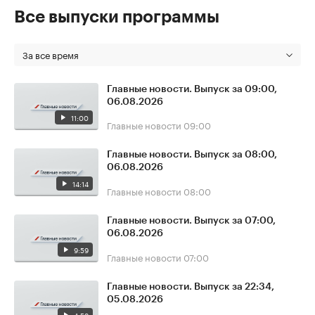
Все выпуски программы
За все время
Главные новости. Выпуск за 09:00,
06.08.2026
11:00
Главные новости
09:00
Главные новости. Выпуск за 08:00,
06.08.2026
14:14
Главные новости
08:00
Главные новости. Выпуск за 07:00,
06.08.2026
9:59
Главные новости
07:00
Главные новости. Выпуск за 22:34,
05.08.2026