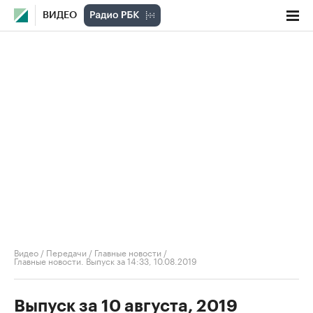
ВИДЕО
Видео
/
Передачи
/
Главные новости
/
Главные новости. Выпуск за 14:33, 10.08.2019
Выпуск за 10 августа, 2019