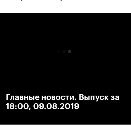
00:00
/
00:00
Главные новости. Выпуск за
18:00, 09.08.2019