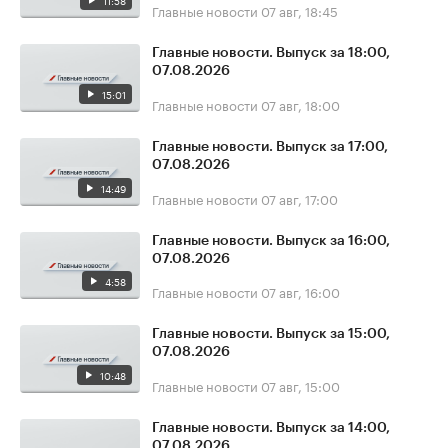
11:58
Главные новости
07 авг, 18:45
Главные новости. Выпуск за 18:00,
07.08.2026
15:01
Главные новости
07 авг, 18:00
Главные новости. Выпуск за 17:00,
07.08.2026
14:49
Главные новости
07 авг, 17:00
Главные новости. Выпуск за 16:00,
07.08.2026
4:58
Главные новости
07 авг, 16:00
Главные новости. Выпуск за 15:00,
07.08.2026
10:48
Главные новости
07 авг, 15:00
Главные новости. Выпуск за 14:00,
07.08.2026