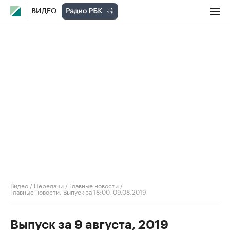
ВИДЕО
Видео
/
Передачи
/
Главные новости
/
Главные новости. Выпуск за 18:00, 09.08.2019
Выпуск за 9 августа, 2019