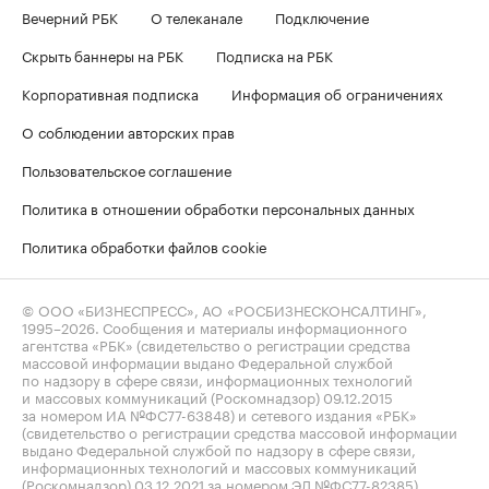
Вечерний РБК
О телеканале
Подключение
Скрыть баннеры на РБК
Подписка на РБК
Корпоративная подписка
Информация об ограничениях
О соблюдении авторских прав
Пользовательское соглашение
Политика в отношении обработки персональных данных
Политика обработки файлов cookie
© ООО «БИЗНЕСПРЕСС», АО «РОСБИЗНЕСКОНСАЛТИНГ»,
1995–2026
. Сообщения и материалы информационного
агентства «РБК» (свидетельство о регистрации средства
массовой информации выдано Федеральной службой
по надзору в сфере связи, информационных технологий
и массовых коммуникаций (Роскомнадзор) 09.12.2015
за номером ИА №ФС77-63848) и сетевого издания «РБК»
(свидетельство о регистрации средства массовой информации
выдано Федеральной службой по надзору в сфере связи,
информационных технологий и массовых коммуникаций
(Роскомнадзор) 03.12.2021 за номером ЭЛ №ФС77-82385)