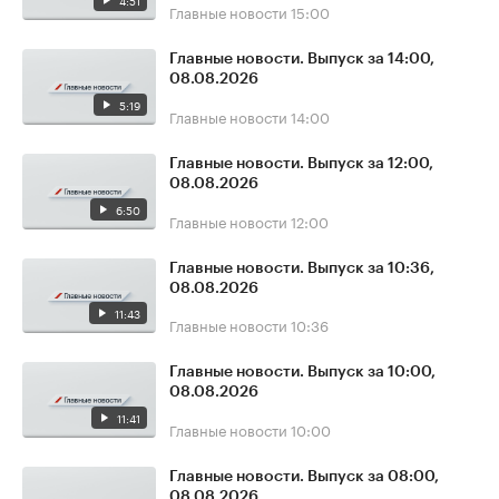
4:51
Главные новости
15:00
Главные новости. Выпуск за 14:00,
08.08.2026
5:19
Главные новости
14:00
Главные новости. Выпуск за 12:00,
08.08.2026
6:50
Главные новости
12:00
Главные новости. Выпуск за 10:36,
08.08.2026
11:43
Главные новости
10:36
Главные новости. Выпуск за 10:00,
08.08.2026
11:41
Главные новости
10:00
Главные новости. Выпуск за 08:00,
08.08.2026