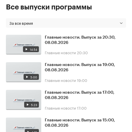
Все выпуски программы
За все время
Главные новости. Выпуск за 20:30,
08.08.2026
14:54
Главные новости
20:30
Главные новости. Выпуск за 19:00,
08.08.2026
5:00
Главные новости
19:00
Главные новости. Выпуск за 17:00,
08.08.2026
5:23
Главные новости
17:00
Главные новости. Выпуск за 15:00,
08.08.2026