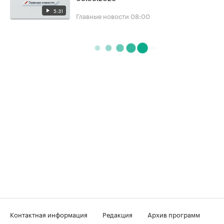
5:31
Главные новости
08:00
Контактная информация
Редакция
Архив программ