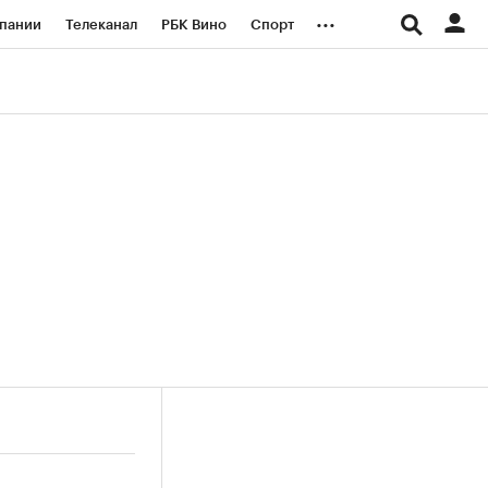
...
пании
Телеканал
РБК Вино
Спорт
ые проекты
Город
Стиль
Крипто
Спецпроекты СПб
логии и медиа
Финансы