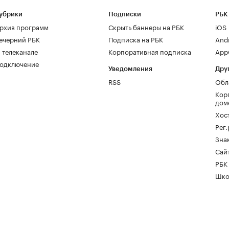
убрики
Подписки
РБК
рхив программ
Скрыть баннеры на РБК
iOS
ечерний РБК
Подписка на РБК
And
 телеканале
Корпоративная подписка
AppG
одключение
Уведомления
Дру
RSS
Обл
Кор
дом
Хос
Рег
Зна
Сайт
РБК
Шко