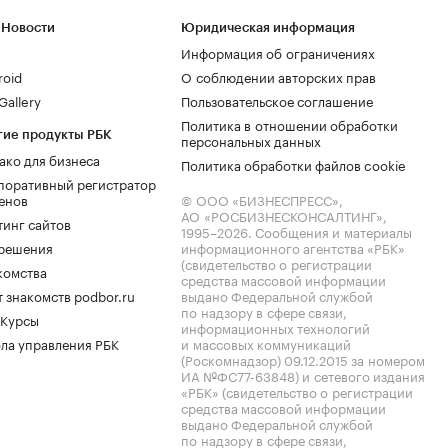
 Новости
Юридическая информация
Информация об ограничениях
roid
О соблюдении авторских прав
allery
Пользовательское соглашение
Политика в отношении обработки
гие продукты РБК
персональных данных
ако для бизнеса
Политика обработки файлов cookie
поративный регистратор
енов
© ООО «БИЗНЕСПРЕСС»,
АО «РОСБИЗНЕСКОНСАЛТИНГ»,
тинг сайтов
1995–2026
. Сообщения и материалы
.решения
информационного агентства «РБК»
(свидетельство о регистрации
комства
средства массовой информации
 знакомств podbor.ru
выдано Федеральной службой
по надзору в сфере связи,
 Курсы
информационных технологий
ла управления РБК
и массовых коммуникаций
(Роскомнадзор) 09.12.2015 за номером
ИА №ФС77-63848) и сетевого издания
«РБК» (свидетельство о регистрации
средства массовой информации
выдано Федеральной службой
по надзору в сфере связи,