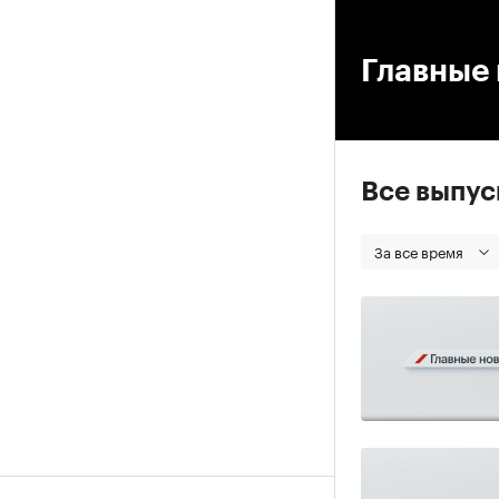
00
Главные 
Все выпу
За все время