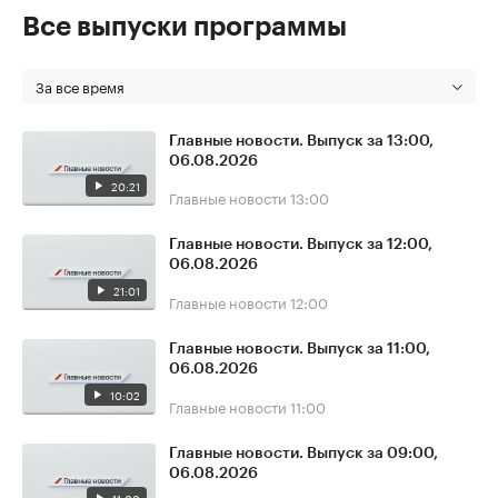
Все выпуски программы
За все время
Главные новости. Выпуск за 13:00,
06.08.2026
20:21
Главные новости
13:00
Главные новости. Выпуск за 12:00,
06.08.2026
21:01
Главные новости
12:00
Главные новости. Выпуск за 11:00,
06.08.2026
10:02
Главные новости
11:00
Главные новости. Выпуск за 09:00,
06.08.2026