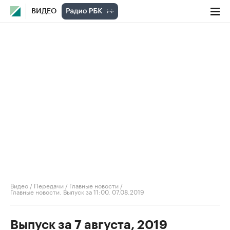
ВИДЕО
Видео
/
Передачи
/
Главные новости
/
Главные новости. Выпуск за 11:00, 07.08.2019
Выпуск за 7 августа, 2019