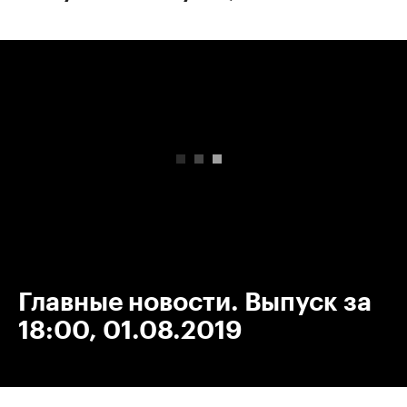
00:00
/
00:00
Главные новости. Выпуск за
18:00, 01.08.2019