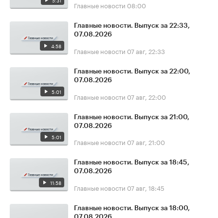
5:31
Главные новости
08:00
Главные новости. Выпуск за 22:33,
07.08.2026
4:58
Главные новости
07 авг, 22:33
Главные новости. Выпуск за 22:00,
07.08.2026
5:01
Главные новости
07 авг, 22:00
Главные новости. Выпуск за 21:00,
07.08.2026
5:01
Главные новости
07 авг, 21:00
Главные новости. Выпуск за 18:45,
07.08.2026
11:58
Главные новости
07 авг, 18:45
Главные новости. Выпуск за 18:00,
07.08.2026