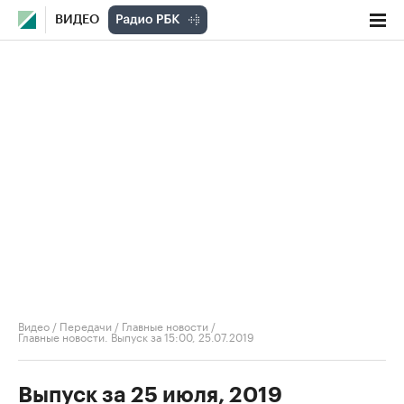
ВИДЕО
Видео
/
Передачи
/
Главные новости
/
Главные новости. Выпуск за 15:00, 25.07.2019
Выпуск за 25 июля, 2019