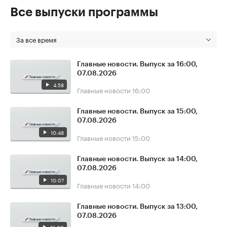
Все выпуски программы
За все время
Главные новости. Выпуск за 16:00,
07.08.2026
4:58
Главные новости
16:00
Главные новости. Выпуск за 15:00,
07.08.2026
10:48
Главные новости
15:00
Главные новости. Выпуск за 14:00,
07.08.2026
10:07
Главные новости
14:00
Главные новости. Выпуск за 13:00,
07.08.2026