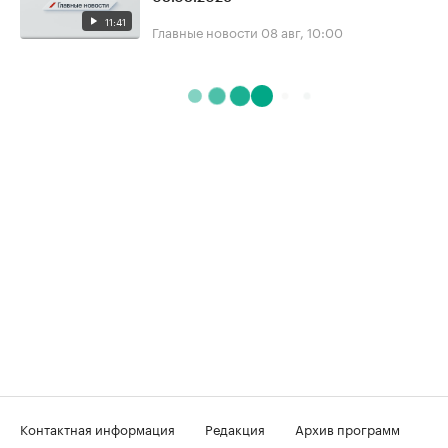
11:41
Главные новости
08 авг, 10:00
Контактная информация
Редакция
Архив программ