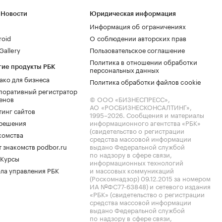
 Новости
Юридическая информация
Информация об ограничениях
roid
О соблюдении авторских прав
allery
Пользовательское соглашение
Политика в отношении обработки
гие продукты РБК
персональных данных
ако для бизнеса
Политика обработки файлов cookie
поративный регистратор
енов
© ООО «БИЗНЕСПРЕСС»,
АО «РОСБИЗНЕСКОНСАЛТИНГ»,
тинг сайтов
1995–2026
. Сообщения и материалы
.решения
информационного агентства «РБК»
(свидетельство о регистрации
комства
средства массовой информации
 знакомств podbor.ru
выдано Федеральной службой
по надзору в сфере связи,
 Курсы
информационных технологий
ла управления РБК
и массовых коммуникаций
(Роскомнадзор) 09.12.2015 за номером
ИА №ФС77-63848) и сетевого издания
«РБК» (свидетельство о регистрации
средства массовой информации
выдано Федеральной службой
по надзору в сфере связи,