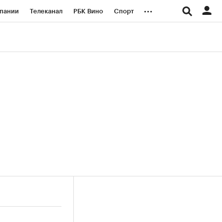
...
пании
Телеканал
РБК Вино
Спорт
ые проекты
Город
Стиль
Крипто
Спецпроекты СПб
логии и медиа
Финансы