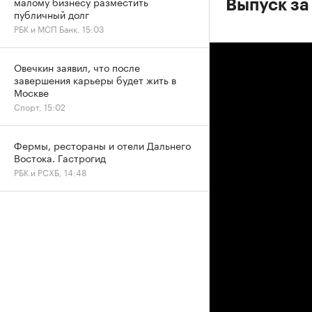
малому бизнесу разместить
Выпуск за
публичный долг
РБК и МСП Банк, 15:03
Овечкин заявил, что после
завершения карьеры будет жить в
Москве
Спорт, 15:02
Фермы, рестораны и отели Дальнего
Востока. Гастрогид
РБК и РСХБ, 14:48