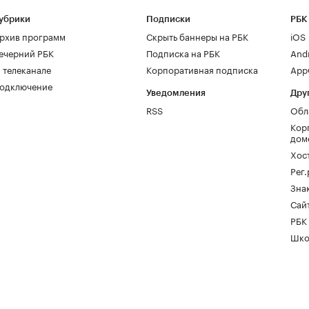
убрики
Подписки
РБК
рхив программ
Скрыть баннеры на РБК
iOS
ечерний РБК
Подписка на РБК
And
 телеканале
Корпоративная подписка
AppG
одключение
Уведомления
Дру
RSS
Обл
Кор
дом
Хос
Рег
Зна
Сайт
РБК
Шко