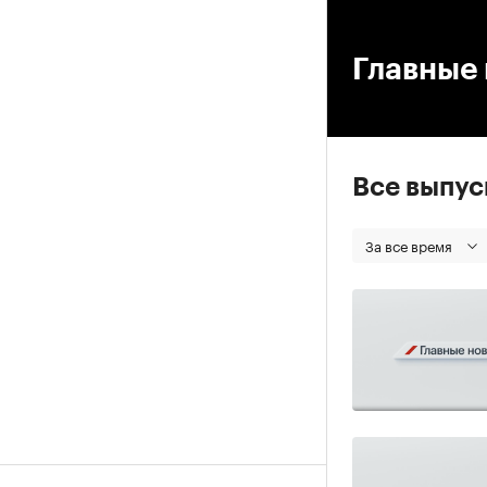
00
Главные 
Все выпу
За все время