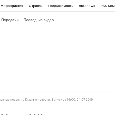
Мероприятия
Отрасли
Недвижимость
Autonews
РБК Ком
ние
РБК Курсы
РБК Life
Тренды
Визионеры
Национальн
Передачи
Последние видео
б
Исследования
Кредитные рейтинги
Франшизы
Газета
роверка контрагентов
Политика
Экономика
Бизнес
Техно
лавные новости
/
Главные новости. Выпуск за 14:00, 24.07.2019