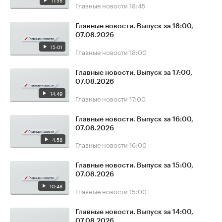
11:58
Главные новости
18:45
Главные новости. Выпуск за 18:00,
07.08.2026
15:01
Главные новости
18:00
Главные новости. Выпуск за 17:00,
07.08.2026
14:49
Главные новости
17:00
Главные новости. Выпуск за 16:00,
07.08.2026
4:58
Главные новости
16:00
Главные новости. Выпуск за 15:00,
07.08.2026
10:48
Главные новости
15:00
Главные новости. Выпуск за 14:00,
07.08.2026