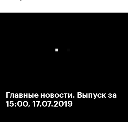
00:00
/
00:00
Главные новости. Выпуск за
15:00, 17.07.2019