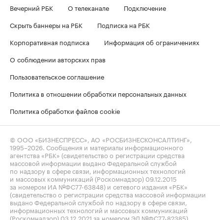
Вечерний РБК
О телеканале
Подключение
Скрыть баннеры на РБК
Подписка на РБК
Корпоративная подписка
Информация об ограничениях
О соблюдении авторских прав
Пользовательское соглашение
Политика в отношении обработки персональных данных
Политика обработки файлов cookie
© ООО «БИЗНЕСПРЕСС», АО «РОСБИЗНЕСКОНСАЛТИНГ»,
1995–2026
. Сообщения и материалы информационного
агентства «РБК» (свидетельство о регистрации средства
массовой информации выдано Федеральной службой
по надзору в сфере связи, информационных технологий
и массовых коммуникаций (Роскомнадзор) 09.12.2015
за номером ИА №ФС77-63848) и сетевого издания «РБК»
(свидетельство о регистрации средства массовой информации
выдано Федеральной службой по надзору в сфере связи,
информационных технологий и массовых коммуникаций
(Роскомнадзор) 03.12.2021 за номером ЭЛ №ФС77-82385)