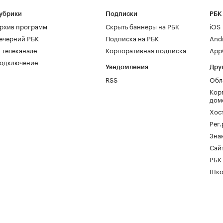
убрики
Подписки
РБК
рхив программ
Скрыть баннеры на РБК
iOS
ечерний РБК
Подписка на РБК
And
 телеканале
Корпоративная подписка
AppG
одключение
Уведомления
Дру
RSS
Обл
Кор
дом
Хос
Рег
Зна
Сайт
РБК
Шко