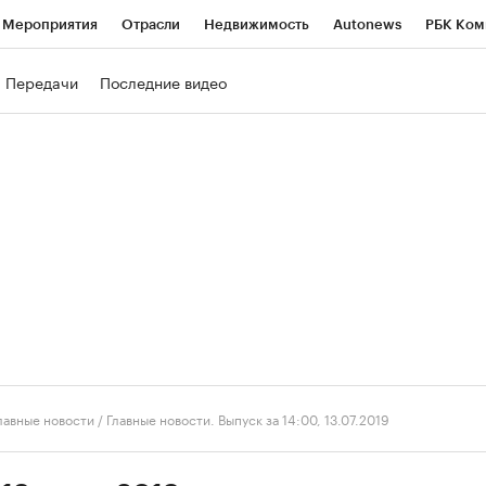
Мероприятия
Отрасли
Недвижимость
Autonews
РБК Ком
ние
РБК Курсы
РБК Life
Тренды
Визионеры
Национальн
Передачи
Последние видео
б
Исследования
Кредитные рейтинги
Франшизы
Газета
роверка контрагентов
Политика
Экономика
Бизнес
Техно
лавные новости
/
Главные новости. Выпуск за 14:00, 13.07.2019