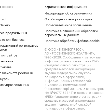
 Новости
Юридическая информация
Информация об ограничениях
roid
О соблюдении авторских прав
allery
Пользовательское соглашение
Политика в отношении обработки
гие продукты РБК
персональных данных
ако для бизнеса
Политика обработки файлов cookie
поративный регистратор
енов
© ООО «БИЗНЕСПРЕСС»,
АО «РОСБИЗНЕСКОНСАЛТИНГ»,
тинг сайтов
1995–2026
. Сообщения и материалы
.решения
информационного агентства «РБК»
(свидетельство о регистрации
комства
средства массовой информации
 знакомств podbor.ru
выдано Федеральной службой
по надзору в сфере связи,
 Курсы
информационных технологий
ла управления РБК
и массовых коммуникаций
(Роскомнадзор) 09.12.2015 за номером
ИА №ФС77-63848) и сетевого издания
«РБК» (свидетельство о регистрации
средства массовой информации
выдано Федеральной службой
по надзору в сфере связи,