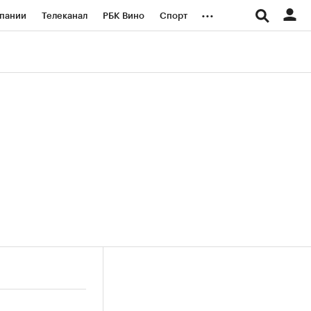
...
пании
Телеканал
РБК Вино
Спорт
ые проекты
Город
Стиль
Крипто
Спецпроекты СПб
логии и медиа
Финансы