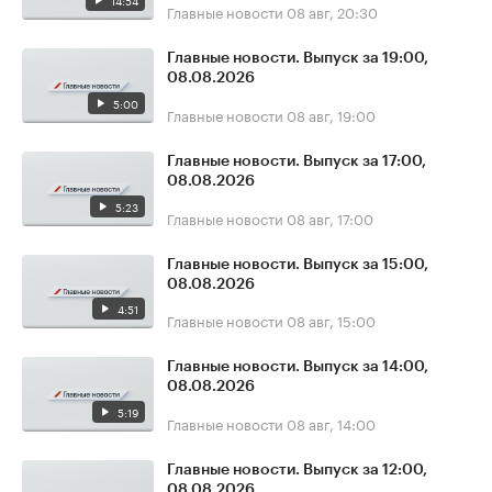
14:54
Главные новости
08 авг, 20:30
Главные новости. Выпуск за 19:00,
08.08.2026
5:00
Главные новости
08 авг, 19:00
Главные новости. Выпуск за 17:00,
08.08.2026
5:23
Главные новости
08 авг, 17:00
Главные новости. Выпуск за 15:00,
08.08.2026
4:51
Главные новости
08 авг, 15:00
Главные новости. Выпуск за 14:00,
08.08.2026
5:19
Главные новости
08 авг, 14:00
Главные новости. Выпуск за 12:00,
08.08.2026