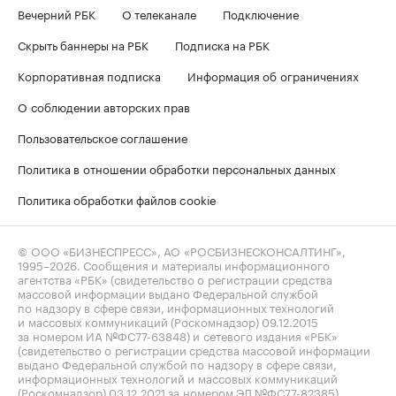
Вечерний РБК
О телеканале
Подключение
Скрыть баннеры на РБК
Подписка на РБК
Корпоративная подписка
Информация об ограничениях
О соблюдении авторских прав
Пользовательское соглашение
Политика в отношении обработки персональных данных
Политика обработки файлов cookie
© ООО «БИЗНЕСПРЕСС», АО «РОСБИЗНЕСКОНСАЛТИНГ»,
1995–2026
. Сообщения и материалы информационного
агентства «РБК» (свидетельство о регистрации средства
массовой информации выдано Федеральной службой
по надзору в сфере связи, информационных технологий
и массовых коммуникаций (Роскомнадзор) 09.12.2015
за номером ИА №ФС77-63848) и сетевого издания «РБК»
(свидетельство о регистрации средства массовой информации
выдано Федеральной службой по надзору в сфере связи,
информационных технологий и массовых коммуникаций
(Роскомнадзор) 03.12.2021 за номером ЭЛ №ФС77-82385)