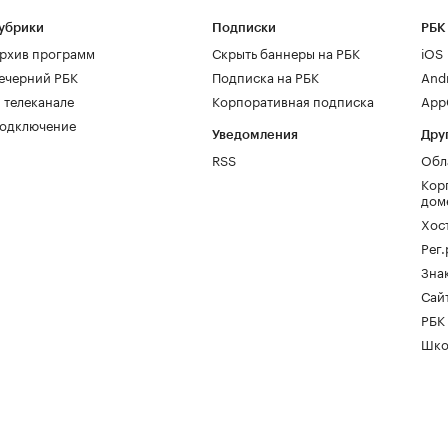
убрики
Подписки
РБК
рхив программ
Скрыть баннеры на РБК
iOS
ечерний РБК
Подписка на РБК
And
 телеканале
Корпоративная подписка
AppG
одключение
Уведомления
Дру
RSS
Обл
Кор
дом
Хос
Рег
Зна
Сайт
РБК
Шко