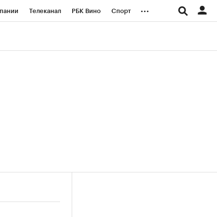
...
пании
Телеканал
РБК Вино
Спорт
ые проекты
Город
Стиль
Крипто
Спецпроекты СПб
логии и медиа
Финансы