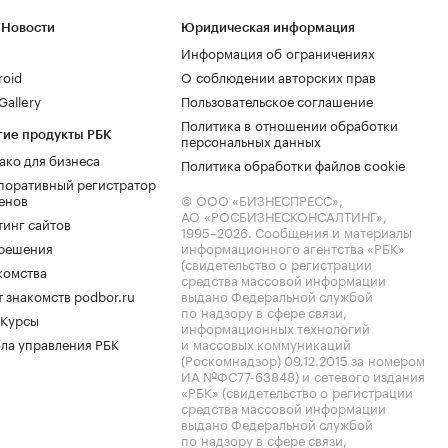
 Новости
Юридическая информация
Информация об ограничениях
roid
О соблюдении авторских прав
allery
Пользовательское соглашение
Политика в отношении обработки
гие продукты РБК
персональных данных
ако для бизнеса
Политика обработки файлов cookie
поративный регистратор
енов
© ООО «БИЗНЕСПРЕСС»,
АО «РОСБИЗНЕСКОНСАЛТИНГ»,
тинг сайтов
1995–2026
. Сообщения и материалы
.решения
информационного агентства «РБК»
(свидетельство о регистрации
комства
средства массовой информации
 знакомств podbor.ru
выдано Федеральной службой
по надзору в сфере связи,
 Курсы
информационных технологий
ла управления РБК
и массовых коммуникаций
(Роскомнадзор) 09.12.2015 за номером
ИА №ФС77-63848) и сетевого издания
«РБК» (свидетельство о регистрации
средства массовой информации
выдано Федеральной службой
по надзору в сфере связи,