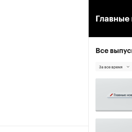
00
Главные 
Все выпу
За все время