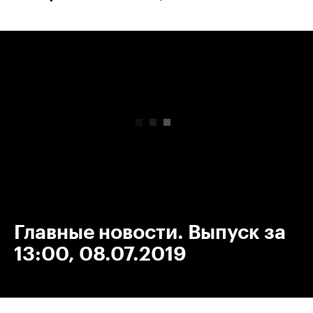
00:00
/
00:00
Главные новости. Выпуск за
13:00, 08.07.2019