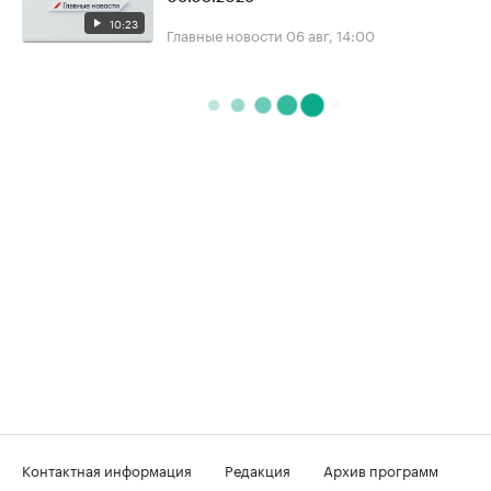
10:23
Главные новости
06 авг, 14:00
Контактная информация
Редакция
Архив программ