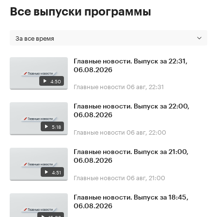
Все выпуски программы
За все время
Главные новости. Выпуск за 22:31,
06.08.2026
4:50
Главные новости
06 авг, 22:31
Главные новости. Выпуск за 22:00,
06.08.2026
5:18
Главные новости
06 авг, 22:00
Главные новости. Выпуск за 21:00,
06.08.2026
4:51
Главные новости
06 авг, 21:00
Главные новости. Выпуск за 18:45,
06.08.2026