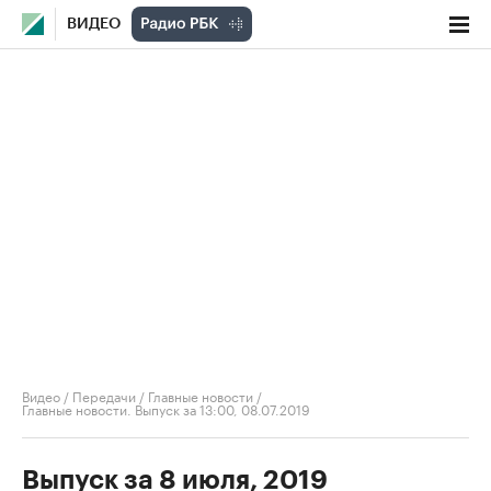
ВИДЕО
Видео
/
Передачи
/
Главные новости
/
Главные новости. Выпуск за 13:00, 08.07.2019
Выпуск за 8 июля, 2019