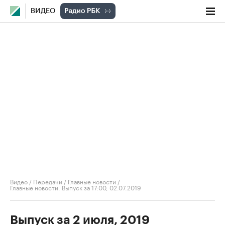
ВИДЕО
Видео
/
Передачи
/
Главные новости
/
Главные новости. Выпуск за 17:00, 02.07.2019
Выпуск за 2 июля, 2019