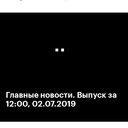
00:00
/
00:00
Главные новости. Выпуск за
12:00, 02.07.2019