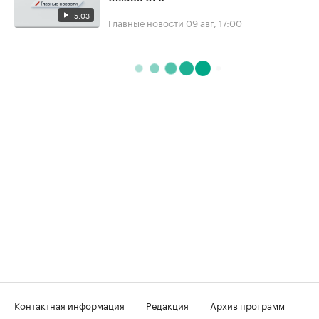
5:03
Главные новости
09 авг, 17:00
Контактная информация
Редакция
Архив программ