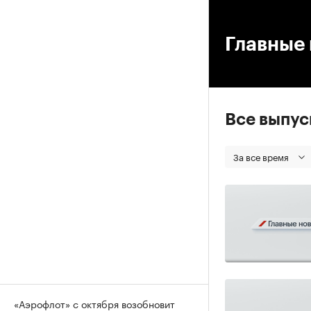
00
Главные 
Все выпу
За все время
«Аэрофлот» с октября возобновит