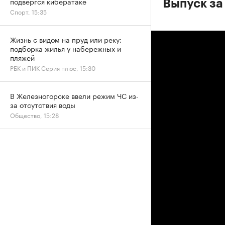
подвергся кибератаке
Выпуск за
Спорт, 15:35
Жизнь с видом на пруд или реку:
подборка жилья у набережных и
пляжей
РБК и ПИК Серия плюс, 15:30
В Железногорске ввели режим ЧС из-
за отсутствия воды
Общество, 15:28