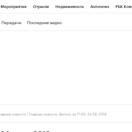
Мероприятия
Отрасли
Недвижимость
Autonews
РБК Ком
ние
РБК Курсы
РБК Life
Тренды
Визионеры
Национальн
Передачи
Последние видео
б
Исследования
Кредитные рейтинги
Франшизы
Газета
роверка контрагентов
Политика
Экономика
Бизнес
Техно
лавные новости
/
Главные новости. Выпуск за 17:00, 24.06.2019