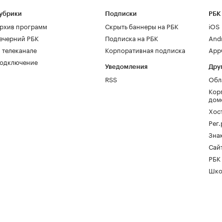
убрики
Подписки
РБК
рхив программ
Скрыть баннеры на РБК
iOS
ечерний РБК
Подписка на РБК
And
 телеканале
Корпоративная подписка
AppG
одключение
Уведомления
Дру
RSS
Обл
Кор
дом
Хос
Рег
Зна
Сайт
РБК
Шко