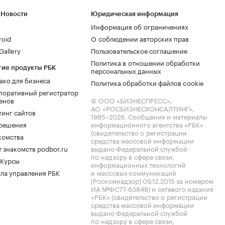
 Новости
Юридическая информация
Информация об ограничениях
roid
О соблюдении авторских прав
allery
Пользовательское соглашение
Политика в отношении обработки
гие продукты РБК
персональных данных
ако для бизнеса
Политика обработки файлов cookie
поративный регистратор
енов
© ООО «БИЗНЕСПРЕСС»,
АО «РОСБИЗНЕСКОНСАЛТИНГ»,
тинг сайтов
1995–2026
. Сообщения и материалы
.решения
информационного агентства «РБК»
(свидетельство о регистрации
комства
средства массовой информации
 знакомств podbor.ru
выдано Федеральной службой
по надзору в сфере связи,
 Курсы
информационных технологий
ла управления РБК
и массовых коммуникаций
(Роскомнадзор) 09.12.2015 за номером
ИА №ФС77-63848) и сетевого издания
«РБК» (свидетельство о регистрации
средства массовой информации
выдано Федеральной службой
по надзору в сфере связи,