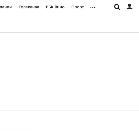
...
пании
Телеканал
РБК Вино
Спорт
ые проекты
Город
Стиль
Крипто
Спецпроекты СПб
логии и медиа
Финансы