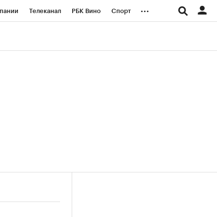
...
пании
Телеканал
РБК Вино
Спорт
ые проекты
Город
Стиль
Крипто
Спецпроекты СПб
логии и медиа
Финансы