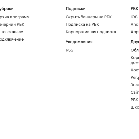
убрики
Подписки
РБК
рхив программ
Скрыть баннеры на РБК
iOS
ечерний РБК
Подписка на РБК
And
 телеканале
Корпоративная подписка
AppG
одключение
Уведомления
Дру
RSS
Обл
Кор
дом
Хос
Рег
Зна
Сайт
РБК
Шко