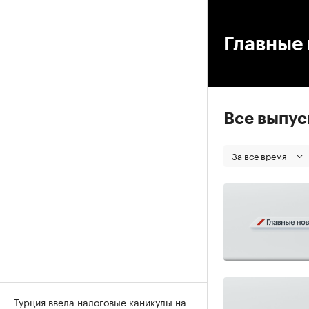
00
Главные 
Все выпу
За все время
Турция ввела налоговые каникулы на