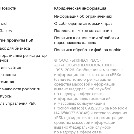
 Новости
Юридическая информация
Информация об ограничениях
roid
О соблюдении авторских прав
allery
Пользовательское соглашение
Политика в отношении обработки
гие продукты РБК
персональных данных
ако для бизнеса
Политика обработки файлов cookie
поративный регистратор
енов
© ООО «БИЗНЕСПРЕСС»,
АО «РОСБИЗНЕСКОНСАЛТИНГ»,
тинг сайтов
1995–2026
. Сообщения и материалы
.решения
информационного агентства «РБК»
(свидетельство о регистрации
комства
средства массовой информации
 знакомств podbor.ru
выдано Федеральной службой
по надзору в сфере связи,
 Курсы
информационных технологий
ла управления РБК
и массовых коммуникаций
(Роскомнадзор) 09.12.2015 за номером
ИА №ФС77-63848) и сетевого издания
«РБК» (свидетельство о регистрации
средства массовой информации
выдано Федеральной службой
по надзору в сфере связи,