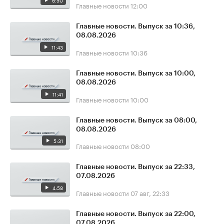
6:50
Главные новости
12:00
Главные новости. Выпуск за 10:36,
08.08.2026
11:43
Главные новости
10:36
Главные новости. Выпуск за 10:00,
08.08.2026
11:41
Главные новости
10:00
Главные новости. Выпуск за 08:00,
08.08.2026
5:31
Главные новости
08:00
Главные новости. Выпуск за 22:33,
07.08.2026
4:58
Главные новости
07 авг, 22:33
Главные новости. Выпуск за 22:00,
07.08.2026