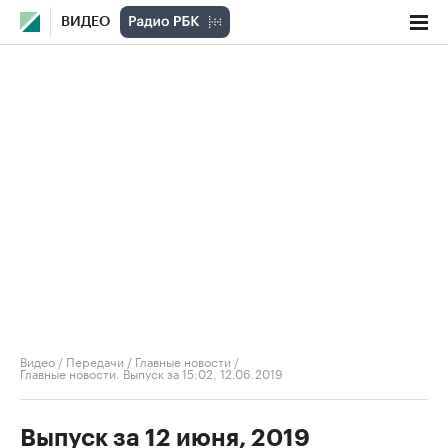
ВИДЕО
Видео
/
Передачи
/
Главные новости
/
Главные новости. Выпуск за 15:02, 12.06.2019
Выпуск за 12 июня, 2019