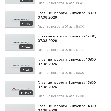
11:58
Главные новости
07 авг, 18:45
Главные новости. Выпуск за 18:00,
07.08.2026
15:01
Главные новости
07 авг, 18:00
Главные новости. Выпуск за 17:00,
07.08.2026
14:49
Главные новости
07 авг, 17:00
Главные новости. Выпуск за 16:00,
07.08.2026
4:58
Главные новости
07 авг, 16:00
Главные новости. Выпуск за 15:00,
07.08.2026
10:48
Главные новости
07 авг, 15:00
Главные новости. Выпуск за 14:00,
07.08.2026