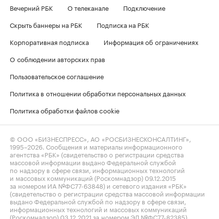
Вечерний РБК
О телеканале
Подключение
Скрыть баннеры на РБК
Подписка на РБК
Корпоративная подписка
Информация об ограничениях
О соблюдении авторских прав
Пользовательское соглашение
Политика в отношении обработки персональных данных
Политика обработки файлов cookie
© ООО «БИЗНЕСПРЕСС», АО «РОСБИЗНЕСКОНСАЛТИНГ»,
1995–2026
. Сообщения и материалы информационного
агентства «РБК» (свидетельство о регистрации средства
массовой информации выдано Федеральной службой
по надзору в сфере связи, информационных технологий
и массовых коммуникаций (Роскомнадзор) 09.12.2015
за номером ИА №ФС77-63848) и сетевого издания «РБК»
(свидетельство о регистрации средства массовой информации
выдано Федеральной службой по надзору в сфере связи,
информационных технологий и массовых коммуникаций
(Роскомнадзор) 03.12.2021 за номером ЭЛ №ФС77-82385)