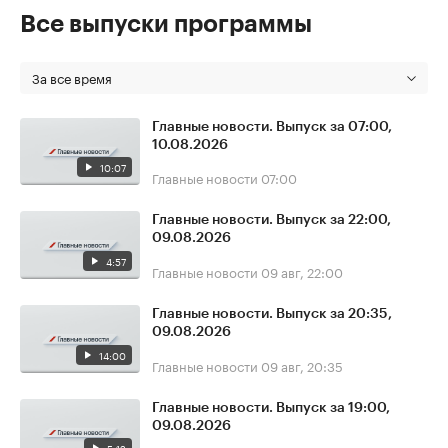
Все выпуски программы
За все время
Главные новости. Выпуск за 07:00,
10.08.2026
10:07
Главные новости
07:00
Главные новости. Выпуск за 22:00,
09.08.2026
4:57
Главные новости
09 авг, 22:00
Главные новости. Выпуск за 20:35,
09.08.2026
14:00
Главные новости
09 авг, 20:35
Главные новости. Выпуск за 19:00,
09.08.2026