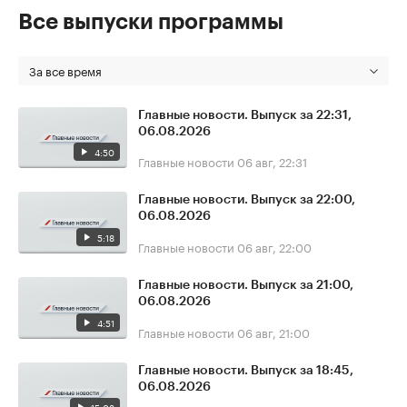
Все выпуски программы
За все время
Главные новости. Выпуск за 22:31,
06.08.2026
4:50
Главные новости
06 авг, 22:31
Главные новости. Выпуск за 22:00,
06.08.2026
5:18
Главные новости
06 авг, 22:00
Главные новости. Выпуск за 21:00,
06.08.2026
4:51
Главные новости
06 авг, 21:00
Главные новости. Выпуск за 18:45,
06.08.2026