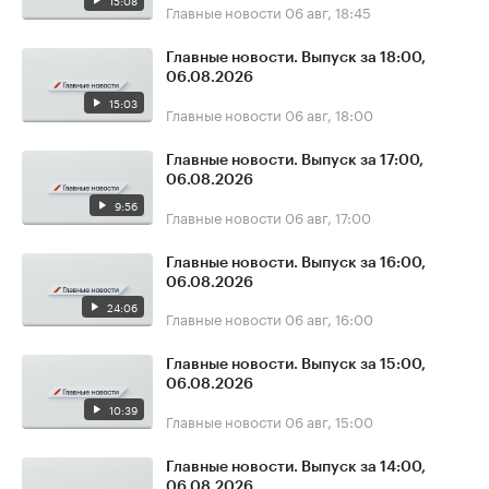
15:08
Главные новости
06 авг, 18:45
Главные новости. Выпуск за 18:00,
06.08.2026
15:03
Главные новости
06 авг, 18:00
Главные новости. Выпуск за 17:00,
06.08.2026
9:56
Главные новости
06 авг, 17:00
Главные новости. Выпуск за 16:00,
06.08.2026
24:06
Главные новости
06 авг, 16:00
Главные новости. Выпуск за 15:00,
06.08.2026
10:39
Главные новости
06 авг, 15:00
Главные новости. Выпуск за 14:00,
06.08.2026