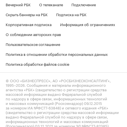
Вечерний РБК
О телеканале
Подключение
Скрыть баннеры на РБК
Подписка на РБК
Корпоративная подписка
Информация об ограничениях
О соблюдении авторских прав
Пользовательское соглашение
Политика в отношении обработки персональных данных
Политика обработки файлов cookie
© ООО «БИЗНЕСПРЕСС», АО «РОСБИЗНЕСКОНСАЛТИНГ»,
1995–2026
. Сообщения и материалы информационного
агентства «РБК» (свидетельство о регистрации средства
массовой информации выдано Федеральной службой
по надзору в сфере связи, информационных технологий
и массовых коммуникаций (Роскомнадзор) 09.12.2015
за номером ИА №ФС77-63848) и сетевого издания «РБК»
(свидетельство о регистрации средства массовой информации
выдано Федеральной службой по надзору в сфере связи,
информационных технологий и массовых коммуникаций
(Роскомнадзор) 03.12.2021 за номером ЭЛ №ФС77-82385)