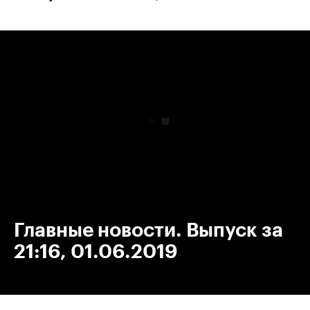
00:00
/
00:00
Главные новости. Выпуск за
21:16, 01.06.2019