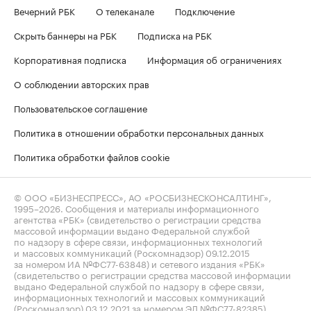
Вечерний РБК
О телеканале
Подключение
Скрыть баннеры на РБК
Подписка на РБК
Корпоративная подписка
Информация об ограничениях
О соблюдении авторских прав
Пользовательское соглашение
Политика в отношении обработки персональных данных
Политика обработки файлов cookie
© ООО «БИЗНЕСПРЕСС», АО «РОСБИЗНЕСКОНСАЛТИНГ»,
1995–2026
. Сообщения и материалы информационного
агентства «РБК» (свидетельство о регистрации средства
массовой информации выдано Федеральной службой
по надзору в сфере связи, информационных технологий
и массовых коммуникаций (Роскомнадзор) 09.12.2015
за номером ИА №ФС77-63848) и сетевого издания «РБК»
(свидетельство о регистрации средства массовой информации
выдано Федеральной службой по надзору в сфере связи,
информационных технологий и массовых коммуникаций
(Роскомнадзор) 03.12.2021 за номером ЭЛ №ФС77-82385)