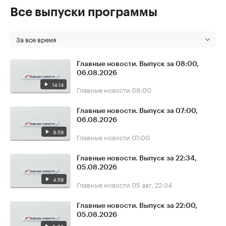
Все выпуски программы
За все время
Главные новости. Выпуск за 08:00,
06.08.2026
14:14
Главные новости
08:00
Главные новости. Выпуск за 07:00,
06.08.2026
9:59
Главные новости
07:00
Главные новости. Выпуск за 22:34,
05.08.2026
4:59
Главные новости
05 авг, 22:34
Главные новости. Выпуск за 22:00,
05.08.2026