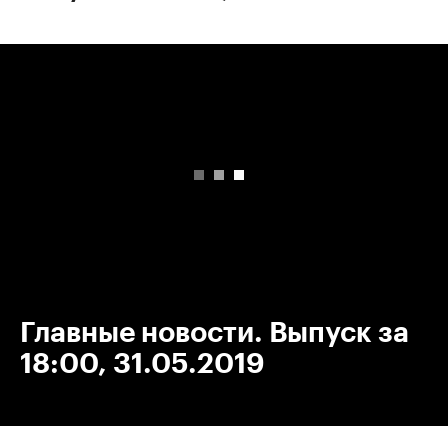
00:00
/
00:00
Главные новости. Выпуск за
18:00, 31.05.2019