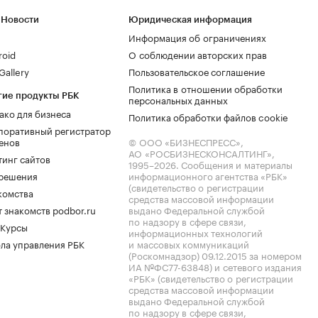
 Новости
Юридическая информация
Информация об ограничениях
roid
О соблюдении авторских прав
allery
Пользовательское соглашение
Политика в отношении обработки
гие продукты РБК
персональных данных
ако для бизнеса
Политика обработки файлов cookie
поративный регистратор
енов
© ООО «БИЗНЕСПРЕСС»,
АО «РОСБИЗНЕСКОНСАЛТИНГ»,
тинг сайтов
1995–2026
. Сообщения и материалы
.решения
информационного агентства «РБК»
(свидетельство о регистрации
комства
средства массовой информации
 знакомств podbor.ru
выдано Федеральной службой
по надзору в сфере связи,
 Курсы
информационных технологий
ла управления РБК
и массовых коммуникаций
(Роскомнадзор) 09.12.2015 за номером
ИА №ФС77-63848) и сетевого издания
«РБК» (свидетельство о регистрации
средства массовой информации
выдано Федеральной службой
по надзору в сфере связи,