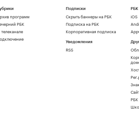
убрики
Подписки
РБК
рхив программ
Скрыть баннеры на РБК
iOS
ечерний РБК
Подписка на РБК
And
 телеканале
Корпоративная подписка
AppG
одключение
Уведомления
Дру
RSS
Обл
Кор
дом
Хос
Рег
Зна
Сайт
РБК
Шко