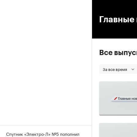
00
Главные 
Все выпу
За все время
Спутник «Электро-Л» №5 пополнил