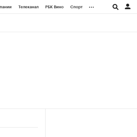
...
пании
Телеканал
РБК Вино
Спорт
ые проекты
Город
Стиль
Крипто
Спецпроекты СПб
логии и медиа
Финансы