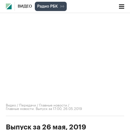
ВИДЕО
Видео
/
Передачи
/
Главные новости
/
Главные новости. Выпуск за 17:00, 26.05.2019
Выпуск за 26 мая, 2019