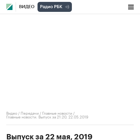
ВИДЕО
Видео
/
Передачи
/
Главные новости
/
Главные новости. Выпуск за 21:20, 22.05.2019
Выпуск за 22 мая, 2019