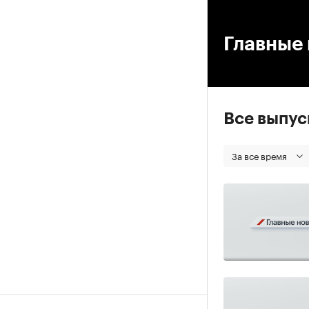
00
Главные 
Все выпу
За все время