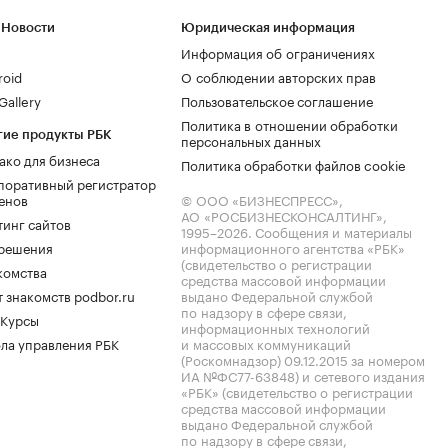
 Новости
Юридическая информация
Информация об ограничениях
roid
О соблюдении авторских прав
allery
Пользовательское соглашение
Политика в отношении обработки
гие продукты РБК
персональных данных
ако для бизнеса
Политика обработки файлов cookie
поративный регистратор
енов
© ООО «БИЗНЕСПРЕСС»,
АО «РОСБИЗНЕСКОНСАЛТИНГ»,
тинг сайтов
1995–2026
. Сообщения и материалы
.решения
информационного агентства «РБК»
(свидетельство о регистрации
комства
средства массовой информации
 знакомств podbor.ru
выдано Федеральной службой
по надзору в сфере связи,
 Курсы
информационных технологий
ла управления РБК
и массовых коммуникаций
(Роскомнадзор) 09.12.2015 за номером
ИА №ФС77-63848) и сетевого издания
«РБК» (свидетельство о регистрации
средства массовой информации
выдано Федеральной службой
по надзору в сфере связи,