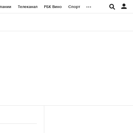
...
пании
Телеканал
РБК Вино
Спорт
ые проекты
Город
Стиль
Крипто
Спецпроекты СПб
логии и медиа
Финансы