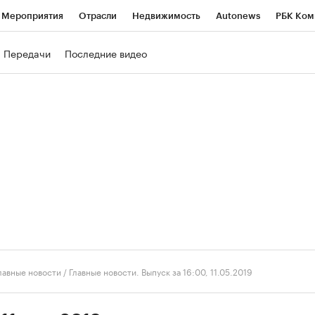
Мероприятия
Отрасли
Недвижимость
Autonews
РБК Ком
ние
РБК Курсы
РБК Life
Тренды
Визионеры
Национальн
Передачи
Последние видео
б
Исследования
Кредитные рейтинги
Франшизы
Газета
роверка контрагентов
Политика
Экономика
Бизнес
Техно
лавные новости
/
Главные новости. Выпуск за 16:00, 11.05.2019