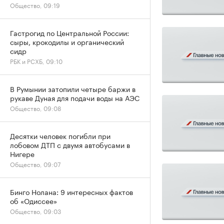
Общество, 09:19
Гастрогид по Центральной России:
сыры, крокодилы и органический
сидр
РБК и РСХБ, 09:10
В Румынии затопили четыре баржи в
рукаве Дуная для подачи воды на АЭС
Общество, 09:08
Десятки человек погибли при
лобовом ДТП с двумя автобусами в
Нигере
Общество, 09:07
Бинго Нолана: 9 интересных фактов
об «Одиссее»
Общество, 09:03