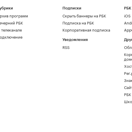
убрики
Подписки
РБК
рхив программ
Скрыть баннеры на РБК
iOS
ечерний РБК
Подписка на РБК
And
 телеканале
Корпоративная подписка
AppG
одключение
Уведомления
Дру
RSS
Обл
Кор
дом
Хос
Рег
Зна
Сайт
РБК
Шко