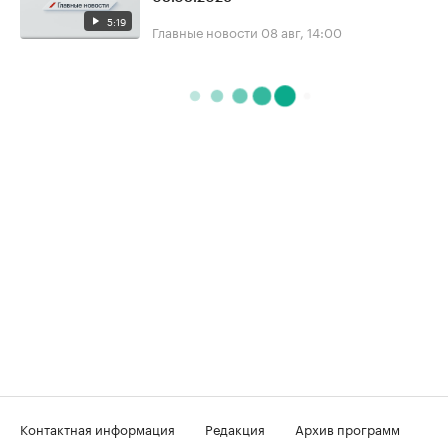
5:19
Главные новости
08 авг, 14:00
Контактная информация
Редакция
Архив программ