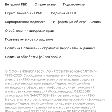
Вечерний РБК
О телеканале
Подключение
Скрыть баннеры на РБК
Подписка на РБК
Корпоративная подписка
Информация об ограничениях
О соблюдении авторских прав
Пользовательское соглашение
Политика в отношении обработки персональных данных
Политика обработки файлов cookie
© ООО «БИЗНЕСПРЕСС», АО «РОСБИЗНЕСКОНСАЛТИНГ»,
1995–2026
. Сообщения и материалы информационного
агентства «РБК» (свидетельство о регистрации средства
массовой информации выдано Федеральной службой
по надзору в сфере связи, информационных технологий
и массовых коммуникаций (Роскомнадзор) 09.12.2015
за номером ИА №ФС77-63848) и сетевого издания «РБК»
(свидетельство о регистрации средства массовой информации
выдано Федеральной службой по надзору в сфере связи,
информационных технологий и массовых коммуникаций
(Роскомнадзор) 03.12.2021 за номером ЭЛ №ФС77-82385)