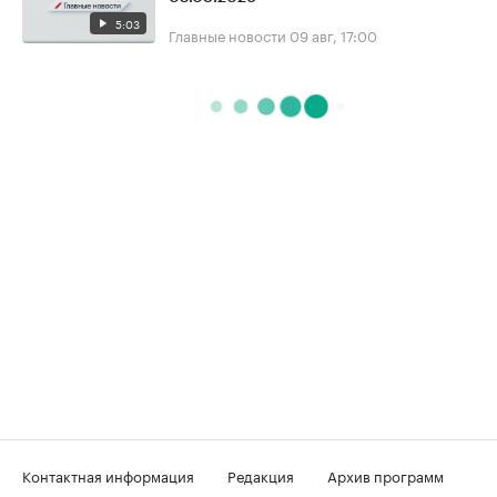
5:03
Главные новости
09 авг, 17:00
Контактная информация
Редакция
Архив программ