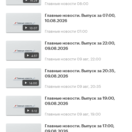
14:29
Главные новости
08:00
Главные новости. Выпуск за 07:00,
10.08.2026
10:07
Главные новости
07:00
Главные новости. Выпуск за 22:00,
09.08.2026
4:57
Главные новости
09 авг, 22:00
Главные новости. Выпуск за 20:35,
09.08.2026
14:00
Главные новости
09 авг, 20:35
Главные новости. Выпуск за 19:00,
09.08.2026
5:12
Главные новости
09 авг, 19:00
Главные новости. Выпуск за 17:00,
09.08.2026