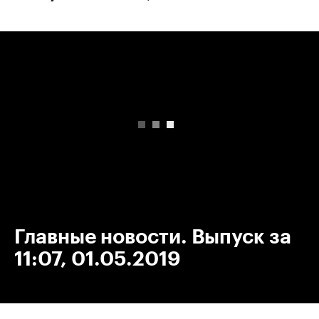
00:00
/
00:00
Главные новости. Выпуск за
11:07, 01.05.2019