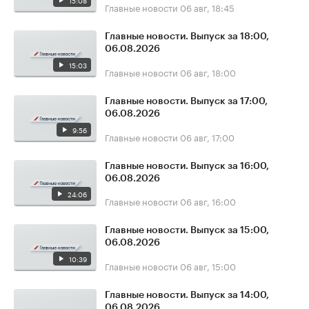
15:08
Главные новости
06 авг, 18:45
Главные новости. Выпуск за 18:00,
06.08.2026
15:03
Главные новости
06 авг, 18:00
Главные новости. Выпуск за 17:00,
06.08.2026
9:56
Главные новости
06 авг, 17:00
Главные новости. Выпуск за 16:00,
06.08.2026
24:06
Главные новости
06 авг, 16:00
Главные новости. Выпуск за 15:00,
06.08.2026
10:39
Главные новости
06 авг, 15:00
Главные новости. Выпуск за 14:00,
06.08.2026