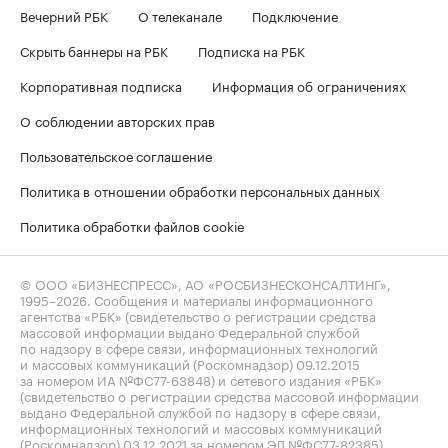
Вечерний РБК
О телеканале
Подключение
Скрыть баннеры на РБК
Подписка на РБК
Корпоративная подписка
Информация об ограничениях
О соблюдении авторских прав
Пользовательское соглашение
Политика в отношении обработки персональных данных
Политика обработки файлов cookie
© ООО «БИЗНЕСПРЕСС», АО «РОСБИЗНЕСКОНСАЛТИНГ»,
1995–2026
. Сообщения и материалы информационного
агентства «РБК» (свидетельство о регистрации средства
массовой информации выдано Федеральной службой
по надзору в сфере связи, информационных технологий
и массовых коммуникаций (Роскомнадзор) 09.12.2015
за номером ИА №ФС77-63848) и сетевого издания «РБК»
(свидетельство о регистрации средства массовой информации
выдано Федеральной службой по надзору в сфере связи,
информационных технологий и массовых коммуникаций
(Роскомнадзор) 03.12.2021 за номером ЭЛ №ФС77-82385)