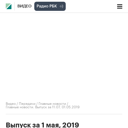
ВИДЕО
Видео
/
Передачи
/
Главные новости
/
Главные новости. Выпуск за 11:07, 01.05.2019
Выпуск за 1 мая, 2019