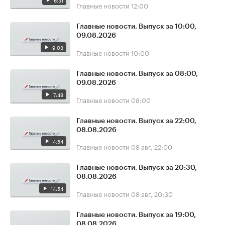
6:31
Главные новости
12:00
Главные новости. Выпуск за 10:00,
09.08.2026
9:03
Главные новости
10:00
Главные новости. Выпуск за 08:00,
09.08.2026
7:48
Главные новости
08:00
Главные новости. Выпуск за 22:00,
08.08.2026
4:54
Главные новости
08 авг, 22:00
Главные новости. Выпуск за 20:30,
08.08.2026
14:54
Главные новости
08 авг, 20:30
Главные новости. Выпуск за 19:00,
08.08.2026