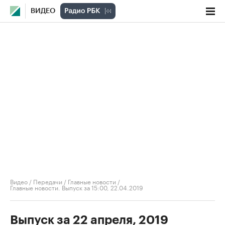
ВИДЕО
Видео
/
Передачи
/
Главные новости
/
Главные новости. Выпуск за 15:00, 22.04.2019
Выпуск за 22 апреля, 2019