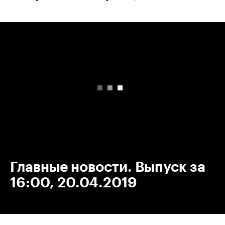
00:00
/
00:00
Главные новости. Выпуск за
16:00, 20.04.2019