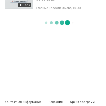
15:03
Главные новости
06 авг, 18:00
Контактная информация
Редакция
Архив программ