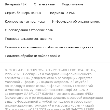
Вечерний РБК
О телеканале
Подключение
Скрыть баннеры на РБК
Подписка на РБК
Корпоративная подписка
Информация об ограничениях
О соблюдении авторских прав
Пользовательское соглашение
Политика в отношении обработки персональных данных
Политика обработки файлов cookie
© ООО «БИЗНЕСПРЕСС», АО «РОСБИЗНЕСКОНСАЛТИНГ»,
1995–2026
. Сообщения и материалы информационного
агентства «РБК» (свидетельство о регистрации средства
массовой информации выдано Федеральной службой
по надзору в сфере связи, информационных технологий
и массовых коммуникаций (Роскомнадзор) 09.12.2015
за номером ИА №ФС77-63848) и сетевого издания «РБК»
(свидетельство о регистрации средства массовой информации
выдано Федеральной службой по надзору в сфере связи,
информационных технологий и массовых коммуникаций
(Роскомнадзор) 03.12.2021 за номером ЭЛ №ФС77-82385)