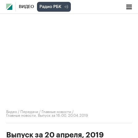
ВИДЕО
Видео
/
Передачи
/
Главные новости
/
Главные новости. Выпуск за 16:00, 20.04.2019
Выпуск за 20 апреля, 2019