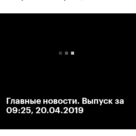
00:00
/
00:00
Главные новости. Выпуск за
09:25, 20.04.2019