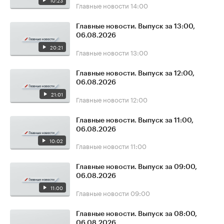
10:23
Главные новости
14:00
Главные новости. Выпуск за 13:00,
06.08.2026
20:21
Главные новости
13:00
Главные новости. Выпуск за 12:00,
06.08.2026
21:01
Главные новости
12:00
Главные новости. Выпуск за 11:00,
06.08.2026
10:02
Главные новости
11:00
Главные новости. Выпуск за 09:00,
06.08.2026
11:00
Главные новости
09:00
Главные новости. Выпуск за 08:00,
06.08.2026