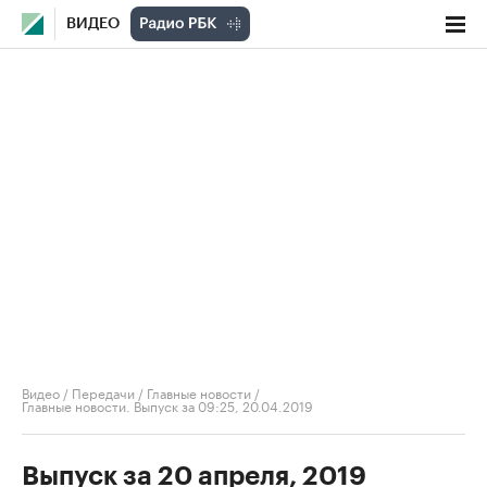
ВИДЕО
Видео
/
Передачи
/
Главные новости
/
Главные новости. Выпуск за 09:25, 20.04.2019
Выпуск за 20 апреля, 2019