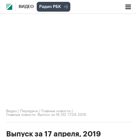
ВИДЕО
Видео
/
Передачи
/
Главные новости
/
Главные новости. Выпуск за 16:00, 17.04.2019
Выпуск за 17 апреля, 2019