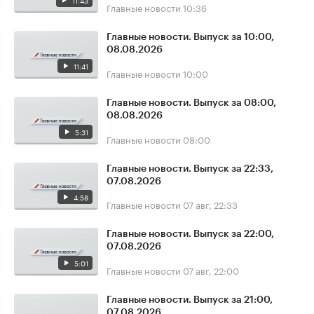
11:43
Главные новости
10:36
Главные новости. Выпуск за 10:00,
08.08.2026
11:41
Главные новости
10:00
Главные новости. Выпуск за 08:00,
08.08.2026
5:31
Главные новости
08:00
Главные новости. Выпуск за 22:33,
07.08.2026
4:58
Главные новости
07 авг, 22:33
Главные новости. Выпуск за 22:00,
07.08.2026
5:01
Главные новости
07 авг, 22:00
Главные новости. Выпуск за 21:00,
07.08.2026