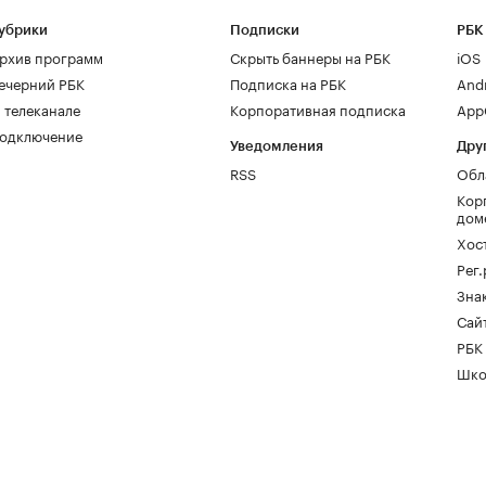
убрики
Подписки
РБК
рхив программ
Скрыть баннеры на РБК
iOS
ечерний РБК
Подписка на РБК
And
 телеканале
Корпоративная подписка
AppG
одключение
Уведомления
Дру
RSS
Обл
Кор
дом
Хос
Рег
Зна
Сайт
РБК
Шко