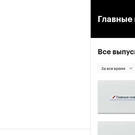
00
Главные 
Все выпу
За все время