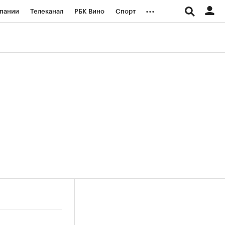
...
пании
Телеканал
РБК Вино
Спорт
ые проекты
Город
Стиль
Крипто
Спецпроекты СПб
логии и медиа
Финансы