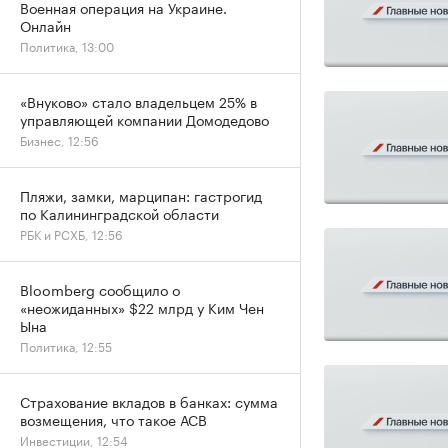
Военная операция на Украине.
Онлайн
Политика, 13:00
«Внуково» стало владельцем 25% в
управляющей компании Домодедово
Бизнес, 12:56
Пляжи, замки, марципан: гастрогид
по Калининградской области
РБК и РСХБ, 12:56
Bloomberg сообщило о
«неожиданных» $22 млрд у Ким Чен
Ына
Политика, 12:55
Страхование вкладов в банках: сумма
возмещения, что такое АСВ
Инвестиции, 12:54