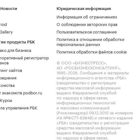
 Новости
Юридическая информация
Информация об ограничениях
roid
О соблюдении авторских прав
allery
Пользовательское соглашение
Политика в отношении обработки
гие продукты РБК
персональных данных
ако для бизнеса
Политика обработки файлов cookie
поративный регистратор
енов
© ООО «БИЗНЕСПРЕСС»,
АО «РОСБИЗНЕСКОНСАЛТИНГ»,
тинг сайтов
1995–2026
. Сообщения и материалы
.решения
информационного агентства «РБК»
(свидетельство о регистрации
комства
средства массовой информации
 знакомств podbor.ru
выдано Федеральной службой
по надзору в сфере связи,
 Курсы
информационных технологий
ла управления РБК
и массовых коммуникаций
(Роскомнадзор) 09.12.2015 за номером
ИА №ФС77-63848) и сетевого издания
«РБК» (свидетельство о регистрации
средства массовой информации
выдано Федеральной службой
по надзору в сфере связи,