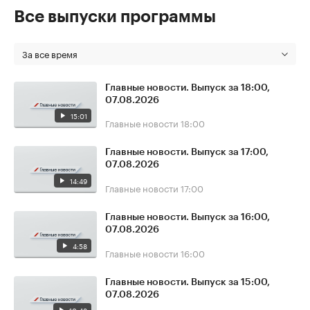
Все выпуски программы
За все время
Главные новости. Выпуск за 18:00,
07.08.2026
15:01
Главные новости
18:00
Главные новости. Выпуск за 17:00,
07.08.2026
14:49
Главные новости
17:00
Главные новости. Выпуск за 16:00,
07.08.2026
4:58
Главные новости
16:00
Главные новости. Выпуск за 15:00,
07.08.2026