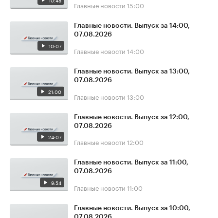
10:48
Главные новости
15:00
Главные новости. Выпуск за 14:00,
07.08.2026
10:07
Главные новости
14:00
Главные новости. Выпуск за 13:00,
07.08.2026
21:00
Главные новости
13:00
Главные новости. Выпуск за 12:00,
07.08.2026
24:07
Главные новости
12:00
Главные новости. Выпуск за 11:00,
07.08.2026
9:54
Главные новости
11:00
Главные новости. Выпуск за 10:00,
07.08.2026