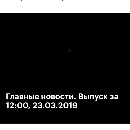
00:00
/
00:00
Главные новости. Выпуск за
12:00, 23.03.2019