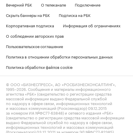
Вечерний РБК
О телеканале
Подключение
Скрыть баннеры на РБК
Подписка на РБК
Корпоративная подписка
Информация об ограничениях
О соблюдении авторских прав
Пользовательское соглашение
Политика в отношении обработки персональных данных
Политика обработки файлов cookie
© ООО «БИЗНЕСПРЕСС», АО «РОСБИЗНЕСКОНСАЛТИНГ»,
1995–2026
. Сообщения и материалы информационного
агентства «РБК» (свидетельство о регистрации средства
массовой информации выдано Федеральной службой
по надзору в сфере связи, информационных технологий
и массовых коммуникаций (Роскомнадзор) 09.12.2015
за номером ИА №ФС77-63848) и сетевого издания «РБК»
(свидетельство о регистрации средства массовой информации
выдано Федеральной службой по надзору в сфере связи,
информационных технологий и массовых коммуникаций
(Роскомнадзор) 03.12.2021 за номером ЭЛ №ФС77-82385)