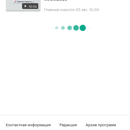
10:04
Главные новости
05 авг, 15:00
Контактная информация
Редакция
Архив программ