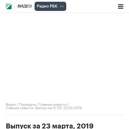
ВИДЕО
Видео
/
Передачи
/
Главные новости
/
Главные новости. Выпуск за 12:00, 23.03.2019
Выпуск за 23 марта, 2019