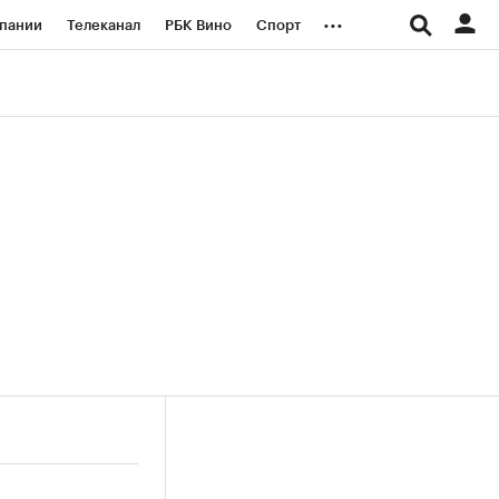
...
пании
Телеканал
РБК Вино
Спорт
ые проекты
Город
Стиль
Крипто
Спецпроекты СПб
логии и медиа
Финансы