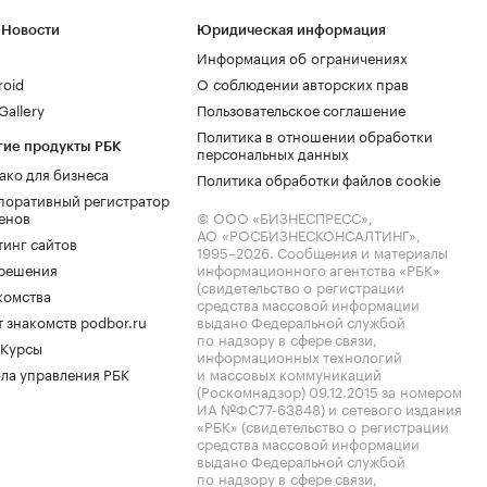
 Новости
Юридическая информация
Информация об ограничениях
roid
О соблюдении авторских прав
allery
Пользовательское соглашение
Политика в отношении обработки
гие продукты РБК
персональных данных
ако для бизнеса
Политика обработки файлов cookie
поративный регистратор
енов
© ООО «БИЗНЕСПРЕСС»,
АО «РОСБИЗНЕСКОНСАЛТИНГ»,
тинг сайтов
1995–2026
. Сообщения и материалы
.решения
информационного агентства «РБК»
(свидетельство о регистрации
комства
средства массовой информации
 знакомств podbor.ru
выдано Федеральной службой
по надзору в сфере связи,
 Курсы
информационных технологий
ла управления РБК
и массовых коммуникаций
(Роскомнадзор) 09.12.2015 за номером
ИА №ФС77-63848) и сетевого издания
«РБК» (свидетельство о регистрации
средства массовой информации
выдано Федеральной службой
по надзору в сфере связи,