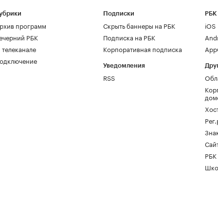
убрики
Подписки
РБК
рхив программ
Скрыть баннеры на РБК
iOS
ечерний РБК
Подписка на РБК
And
 телеканале
Корпоративная подписка
AppG
одключение
Уведомления
Дру
RSS
Обл
Кор
дом
Хос
Рег
Зна
Сайт
РБК
Шко