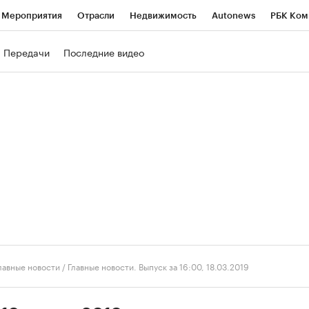
Мероприятия
Отрасли
Недвижимость
Autonews
РБК Ком
ние
РБК Курсы
РБК Life
Тренды
Визионеры
Национальн
Передачи
Последние видео
б
Исследования
Кредитные рейтинги
Франшизы
Газета
роверка контрагентов
Политика
Экономика
Бизнес
Техно
лавные новости
/
Главные новости. Выпуск за 16:00, 18.03.2019