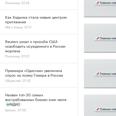
Политика, 07:29
Как Ходынка стала новым центром
притяжения
РБК и Stone, 07:11
Reuters узнал о просьбе США
освободить осужденного в России
морпеха
Политика, 07:07
Премьера «Одиссеи» увеличила
спрос на поэму Гомера в России
Общество, 07:02
Назван топ-30 самых
востребованных бизнес-книг июля
РАДИО
Бизнес, 07:00