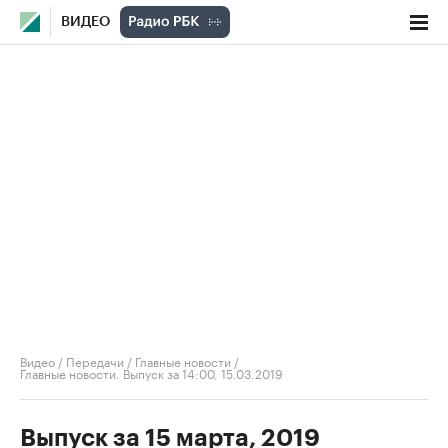
ВИДЕО
Видео
/
Передачи
/
Главные новости
/
Главные новости. Выпуск за 14:00, 15.03.2019
Выпуск за 15 марта, 2019