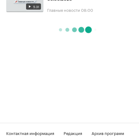
5:31
Главные новости
08:00
Контактная информация
Редакция
Архив программ