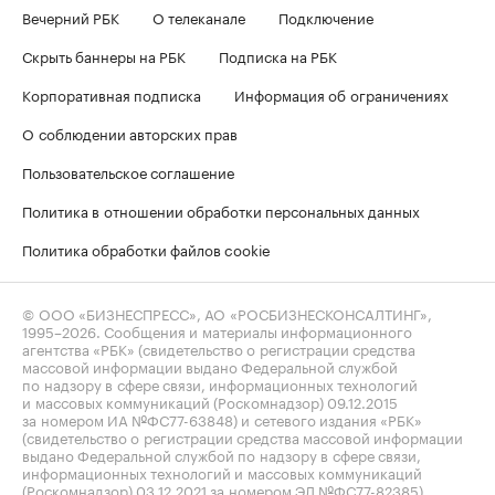
Вечерний РБК
О телеканале
Подключение
Скрыть баннеры на РБК
Подписка на РБК
Корпоративная подписка
Информация об ограничениях
О соблюдении авторских прав
Пользовательское соглашение
Политика в отношении обработки персональных данных
Политика обработки файлов cookie
© ООО «БИЗНЕСПРЕСС», АО «РОСБИЗНЕСКОНСАЛТИНГ»,
1995–2026
. Сообщения и материалы информационного
агентства «РБК» (свидетельство о регистрации средства
массовой информации выдано Федеральной службой
по надзору в сфере связи, информационных технологий
и массовых коммуникаций (Роскомнадзор) 09.12.2015
за номером ИА №ФС77-63848) и сетевого издания «РБК»
(свидетельство о регистрации средства массовой информации
выдано Федеральной службой по надзору в сфере связи,
информационных технологий и массовых коммуникаций
(Роскомнадзор) 03.12.2021 за номером ЭЛ №ФС77-82385)