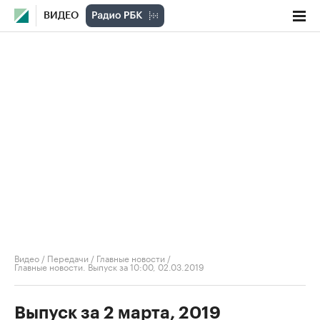
ВИДЕО
Видео
/
Передачи
/
Главные новости
/
Главные новости. Выпуск за 10:00, 02.03.2019
Выпуск за 2 марта, 2019