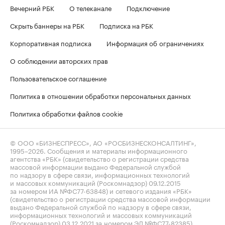
Вечерний РБК
О телеканале
Подключение
Скрыть баннеры на РБК
Подписка на РБК
Корпоративная подписка
Информация об ограничениях
О соблюдении авторских прав
Пользовательское соглашение
Политика в отношении обработки персональных данных
Политика обработки файлов cookie
© ООО «БИЗНЕСПРЕСС», АО «РОСБИЗНЕСКОНСАЛТИНГ»,
1995–2026
. Сообщения и материалы информационного
агентства «РБК» (свидетельство о регистрации средства
массовой информации выдано Федеральной службой
по надзору в сфере связи, информационных технологий
и массовых коммуникаций (Роскомнадзор) 09.12.2015
за номером ИА №ФС77-63848) и сетевого издания «РБК»
(свидетельство о регистрации средства массовой информации
выдано Федеральной службой по надзору в сфере связи,
информационных технологий и массовых коммуникаций
(Роскомнадзор) 03.12.2021 за номером ЭЛ №ФС77-82385)