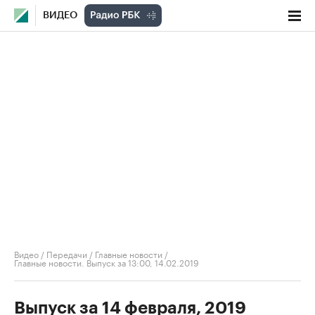
ВИДЕО
Видео
/
Передачи
/
Главные новости
/
Главные новости. Выпуск за 13:00, 14.02.2019
Выпуск за 14 февраля, 2019