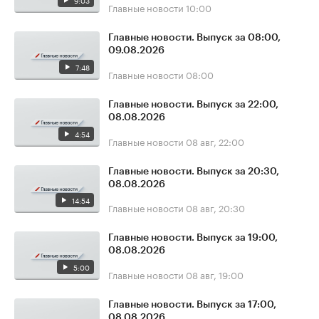
9:03
Главные новости
10:00
Главные новости. Выпуск за 08:00,
09.08.2026
7:48
Главные новости
08:00
Главные новости. Выпуск за 22:00,
08.08.2026
4:54
Главные новости
08 авг, 22:00
Главные новости. Выпуск за 20:30,
08.08.2026
14:54
Главные новости
08 авг, 20:30
Главные новости. Выпуск за 19:00,
08.08.2026
5:00
Главные новости
08 авг, 19:00
Главные новости. Выпуск за 17:00,
08.08.2026