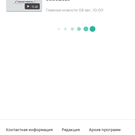
11:41
Главные новости
08 авг, 10:00
Контактная информация
Редакция
Архив программ