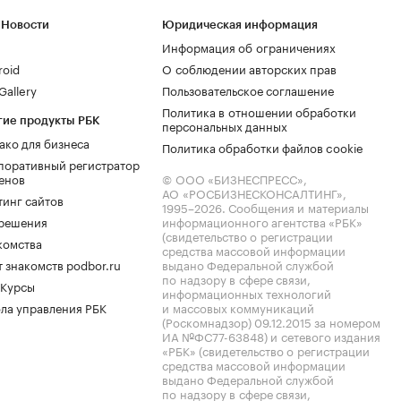
 Новости
Юридическая информация
Информация об ограничениях
roid
О соблюдении авторских прав
allery
Пользовательское соглашение
Политика в отношении обработки
гие продукты РБК
персональных данных
ако для бизнеса
Политика обработки файлов cookie
поративный регистратор
енов
© ООО «БИЗНЕСПРЕСС»,
АО «РОСБИЗНЕСКОНСАЛТИНГ»,
тинг сайтов
1995–2026
. Сообщения и материалы
.решения
информационного агентства «РБК»
(свидетельство о регистрации
комства
средства массовой информации
 знакомств podbor.ru
выдано Федеральной службой
по надзору в сфере связи,
 Курсы
информационных технологий
ла управления РБК
и массовых коммуникаций
(Роскомнадзор) 09.12.2015 за номером
ИА №ФС77-63848) и сетевого издания
«РБК» (свидетельство о регистрации
средства массовой информации
выдано Федеральной службой
по надзору в сфере связи,