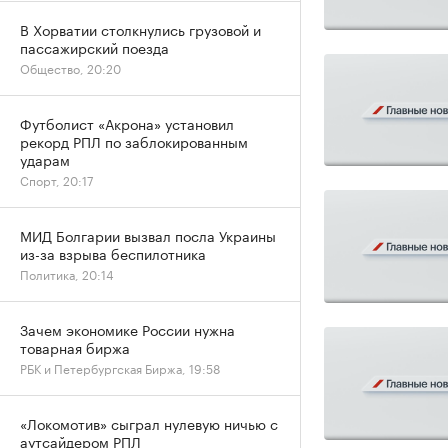
В Хорватии столкнулись грузовой и
пассажирский поезда
Общество, 20:20
Футболист «Акрона» установил
рекорд РПЛ по заблокированным
ударам
Спорт, 20:17
МИД Болгарии вызвал посла Украины
из-за взрыва беспилотника
Политика, 20:14
Зачем экономике России нужна
товарная биржа
РБК и Петербургская Биржа, 19:58
«Локомотив» сыграл нулевую ничью с
аутсайдером РПЛ