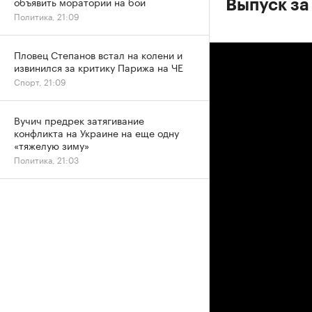
объявить мораторий на бои
Выпуск за
Политика, 21:09
Пловец Степанов встал на колени и
извинился за критику Парижа на ЧЕ
Спорт, 21:09
Вучич предрек затягивание
конфликта на Украине на еще одну
«тяжелую зиму»
Политика, 21:03