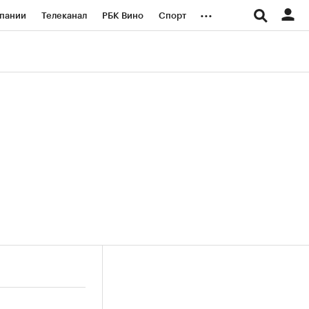
...
пании
Телеканал
РБК Вино
Спорт
ые проекты
Город
Стиль
Крипто
Спецпроекты СПб
логии и медиа
Финансы