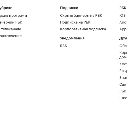
убрики
Подписки
РБК
рхив программ
Скрыть баннеры на РБК
iOS
ечерний РБК
Подписка на РБК
And
 телеканале
Корпоративная подписка
AppG
одключение
Уведомления
Дру
RSS
Обл
Кор
дом
Хос
Рег
Зна
Сайт
РБК
Шко