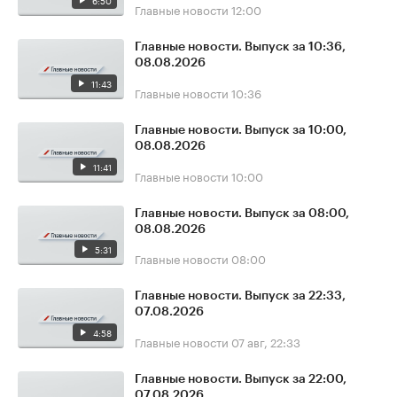
6:50
Главные новости
12:00
Главные новости. Выпуск за 10:36,
08.08.2026
11:43
Главные новости
10:36
Главные новости. Выпуск за 10:00,
08.08.2026
11:41
Главные новости
10:00
Главные новости. Выпуск за 08:00,
08.08.2026
5:31
Главные новости
08:00
Главные новости. Выпуск за 22:33,
07.08.2026
4:58
Главные новости
07 авг, 22:33
Главные новости. Выпуск за 22:00,
07.08.2026