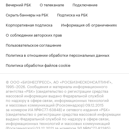
Вечерний РБК
О телеканале
Подключение
Скрыть баннеры на РБК
Подписка на РБК
Корпоративная подписка
Информация об ограничениях
О соблюдении авторских прав
Пользовательское соглашение
Политика в отношении обработки персональных данных
Политика обработки файлов cookie
© ООО «БИЗНЕСПРЕСС», АО «РОСБИЗНЕСКОНСАЛТИНГ»,
1995–2026
. Сообщения и материалы информационного
агентства «РБК» (свидетельство о регистрации средства
массовой информации выдано Федеральной службой
по надзору в сфере связи, информационных технологий
и массовых коммуникаций (Роскомнадзор) 09.12.2015
за номером ИА №ФС77-63848) и сетевого издания «РБК»
(свидетельство о регистрации средства массовой информации
выдано Федеральной службой по надзору в сфере связи,
информационных технологий и массовых коммуникаций
(Роскомнадзор) 03.12.2021 за номером ЭЛ №ФС77-82385)