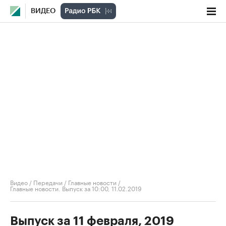
ВИДЕО
Видео
/
Передачи
/
Главные новости
/
Главные новости. Выпуск за 10:00, 11.02.2019
Выпуск за 11 февраля, 2019