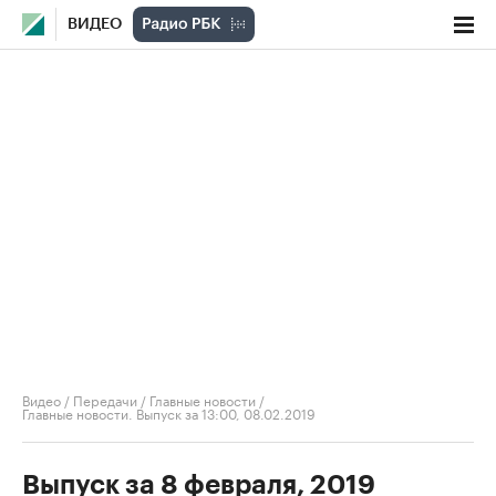
ВИДЕО
Видео
/
Передачи
/
Главные новости
/
Главные новости. Выпуск за 13:00, 08.02.2019
Выпуск за 8 февраля, 2019